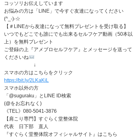
コッソリお伝えしています
お悩みの方は「LINE」で今すぐ友達になってください
(^_-)-☆
【＃LINEから友達になって無料プレゼントを受け取る】
いつでもどこでも誰にでも出来るセルフケア動画（50本以
上）を無料プレゼント
ご登録の上『アメブロセルフケア』とメッセージを送って
くださいね
↓
スマホの方はこちらをクリック
https://bit.ly/2LKaKiL
スマホ以外の方
「@suguraku」とLINE ID検索
(@をお忘れなく)
《TEL》080-5041-3876
【肩こり専門】すぐらく堂整体院
代表 日下部 直人
『すぐらく堂整体院オフィシャルサイト』はこちら