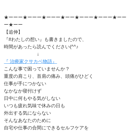
★ーーー★ーーー★ーーー★ーー★ーーー★ーーー★ーー
ー★ーー
【追伸】
『#わたしの想い』も書きましたので、
時間があったら読んでください(^^♪
↓
『 治療家クサカベ物語』
こんな事で困っていませんか？
重度の肩こり、首肩の痛み、頭痛がひどく
仕事が手につかない
なかなか寝付けず
日中に何もやる気がしない
いつも疲れ気味で休みの日も
外出する気にならない
そんなあなたのために
自宅や仕事の合間にできるセルフケアを