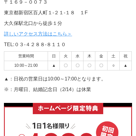
〒１６９－００７３
東京都新宿区百人町１-２１-１８ １F
大久保駅北口から徒歩１分
詳しいアクセス方法はこちら＞
TEL:０３-４２８８-８１１０
営業時間
日
火
水
木
金
土
祝
10:00～21:00
▲
〇
〇
〇
〇
○
▲
▲：日祝の営業日は10:00～17:00となります。
※：月曜日、結婚記念日（2/14）は休業