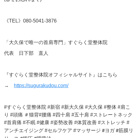
《TEL》080-5041-3876
「大久保で唯一の首肩専門」すぐらく堂整体院
代表 日下部 直人
『すぐらく堂整体院オフィシャルサイト』はこちら
→
https://sugurakudou.com/
#すぐらく堂整体院 #新宿 #新大久保 #大久保 #整体 #肩こ
り #頭痛 ＃猫背#腰痛 #四十肩 #五十肩 #ストレートネック
#首肩痛 #不眠 #健康 #姿勢改善 #体質改善 #ストレッチ #
マッサージ #
ヨガ #筋膜リ
アンチエイジング #セルフケア #