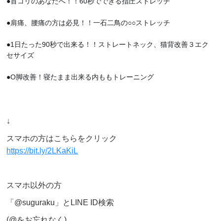
●首コリのあなたへ！！60秒でできる指圧ストレッチ
●肩痛、腰痛の方は必見！！一石二鳥の○○ストレッチ
●1日たった90秒で出来る！！ストレートネック、猫背改善３エク
セサイズ
●O脚改善！寝たまま出来る内ももトレーニング
↓
スマホの方はこちらをクリック
https://bit.ly/2LKaKiL
スマホ以外の方
「@suguraku」とLINE ID検索
(@をお忘れなく)