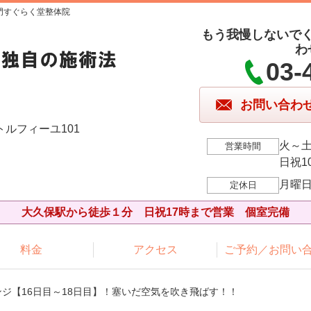
門すぐらく堂整体院
もう我慢しないで
わ
03-
お問い合わ
トルフィーユ101
火～土1
営業時間
日祝10
月曜
定休日
大久保駅から徒歩１分 日祝17時まで営業 個室完備
料金
アクセス
ご予約／お問い
ンジ【16日目～18日目】！塞いだ空気を吹き飛ばす！！