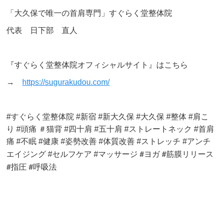
「大久保で唯一の首肩専門」すぐらく堂整体院
代表 日下部 直人
『すぐらく堂整体院オフィシャルサイト』はこちら
→
https://sugurakudou.com/
#すぐらく堂整体院 #新宿 #新大久保 #大久保 #整体 #肩こ
り #頭痛 ＃猫背 #四十肩 #五十肩 #ストレートネック #首肩
痛 #不眠 #健康 #姿勢改善 #体質改善 #ストレッチ #アンチ
マッサージ #
ヨガ #筋膜リリース
エイジング #セルフケア #
#指圧 #呼吸法