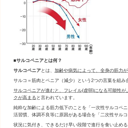
■サルコペニアとは何？
サルコペニア
とは、
加齢や病気によって、全身の筋力が
サルコ＝筋肉とペニア（減少）という2つの言葉を組み
サルコペニアが進むと、フレイル(虚弱)になる可能性が
クが高まる
と言われています。
純粋な加齢による筋力低下のことを「一次性サルコペニ
活習慣、体調不良等に原因がある場合を「二次性サルコ
状況に気付き、できるだけ早い段階で進行を食い止める