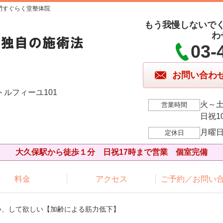
門すぐらく堂整体院
もう我慢しないで
わ
03-
お問い合わ
トルフィーユ101
火～土1
営業時間
日祝10
月曜
定休日
大久保駅から徒歩１分 日祝17時まで営業 個室完備
料金
アクセス
ご予約／お問い
い、して欲しい【加齢による筋力低下】