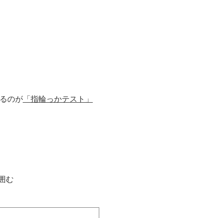
るのが
「指輪っかテスト」
囲む